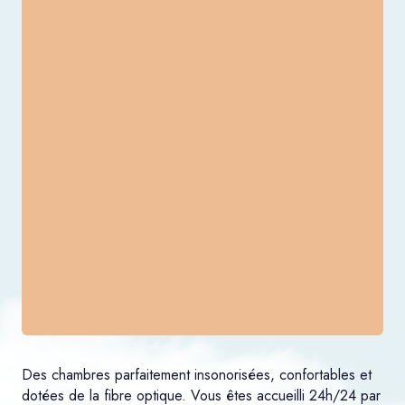
Des chambres parfaitement insonorisées, confortables et
dotées de la fibre optique. Vous êtes accueilli 24h/24 par