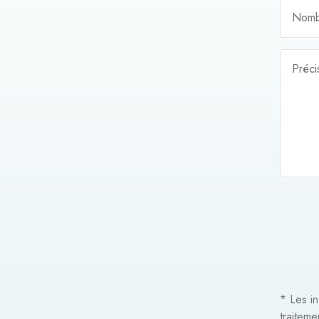
Nomb
Préci
* Les in
traitem