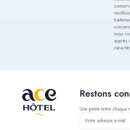
conserv
rectific
traitem
concern
nous con
auprès 
caractè
Restons con
Une petite lettre chaque
Votre adresse e-mail