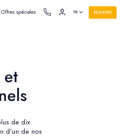
Offres spéciales
FR
RÉSERVER
 et
nels
lus de dix
in d’un de nos