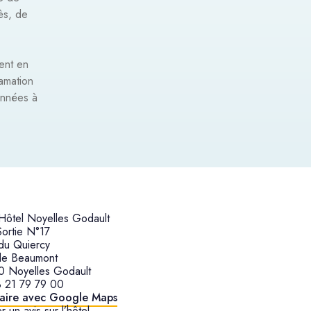
ès, de
ent en
lamation
onnées à
ôtel Noyelles Godault
Sortie N°17
du Quiercy
de Beaumont
 Noyelles Godault
 21 79 79 00
raire avec Google Maps
r un avis sur l’hôtel